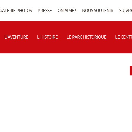
GALERIE PHOTOS
PRESSE
ON AIME !
NOUS SOUTENIR
SUIVR
L'AVENTURE
L'HISTOIRE
LE PARC HISTORIQUE
LE CENT