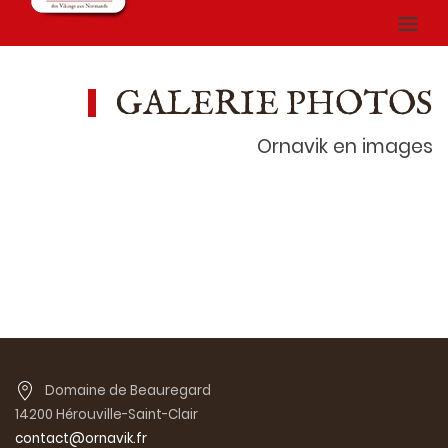
GALERIE PHOTOS
Ornavik en images
Domaine de Beauregard
14200 Hérouville-Saint-Clair
contact@ornavik.fr