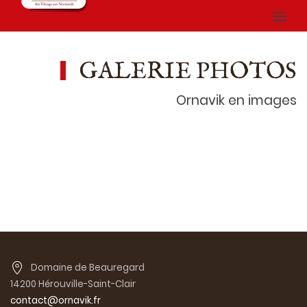
GALERIE PHOTOS
Ornavik en images
Domaine de Beauregard
14200 Hérouville-Saint-Clair
contact@ornavik.fr