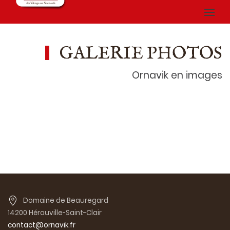
GALERIE PHOTOS
Ornavik en images
Domaine de Beauregard
14200 Hérouville-Saint-Clair
contact@ornavik.fr