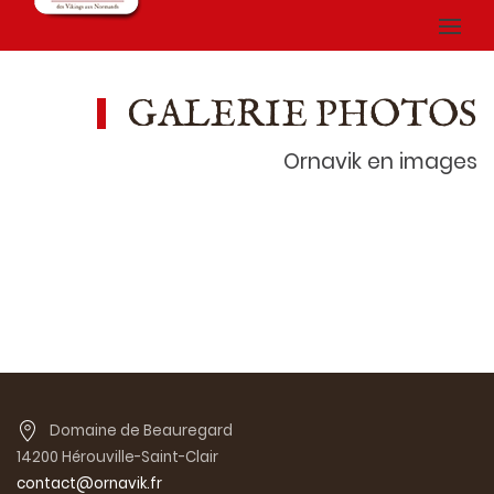
GALERIE PHOTOS
Ornavik en images
Domaine de Beauregard
14200 Hérouville-Saint-Clair
contact@ornavik.fr