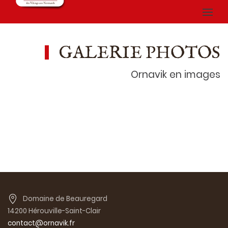
GALERIE PHOTOS
Ornavik en images
Domaine de Beauregard
14200 Hérouville-Saint-Clair
contact@ornavik.fr