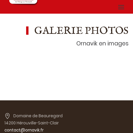
GALERIE PHOTOS
Ornavik en images
Domaine de Beauregard
14200 Hérouville-Saint-Clair
contact@ornavik.fr