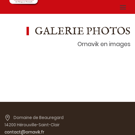
GALERIE PHOTOS
Ornavik en images
Domaine de Beauregard
14200 Hérouville-Saint-Clair
contact@ornavik.fr