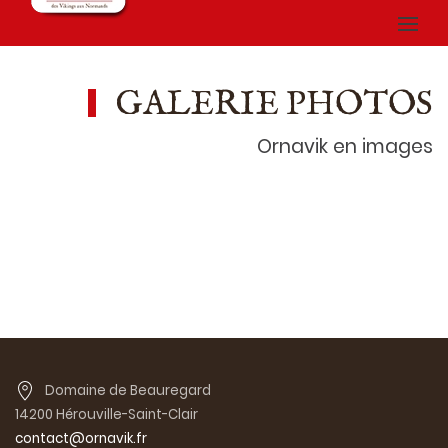
GALERIE PHOTOS
Ornavik en images
Domaine de Beauregard
14200 Hérouville-Saint-Clair
contact@ornavik.fr