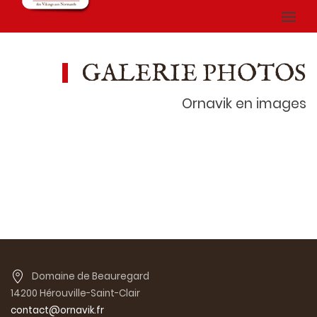
GALERIE PHOTOS
Ornavik en images
Domaine de Beauregard
14200 Hérouville-Saint-Clair
contact@ornavik.fr