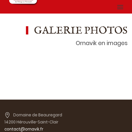
GALERIE PHOTOS
Ornavik en images
Domaine de Beauregard
14200 Hérouville-Saint-Clair
contact@ornavik.fr