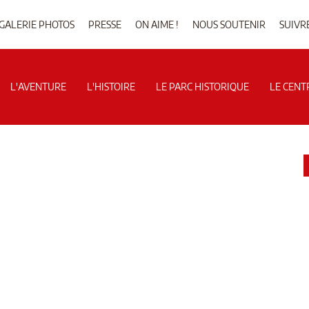
GALERIE PHOTOS
PRESSE
ON AIME !
NOUS SOUTENIR
SUIVR
L'AVENTURE
L'HISTOIRE
LE PARC HISTORIQUE
LE CENT