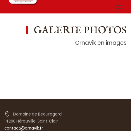
GALERIE PHOTOS
Ornavik en images
Domaine de Beauregard
14200 Hérouville-Saint-Clair
contact@ornavik.fr