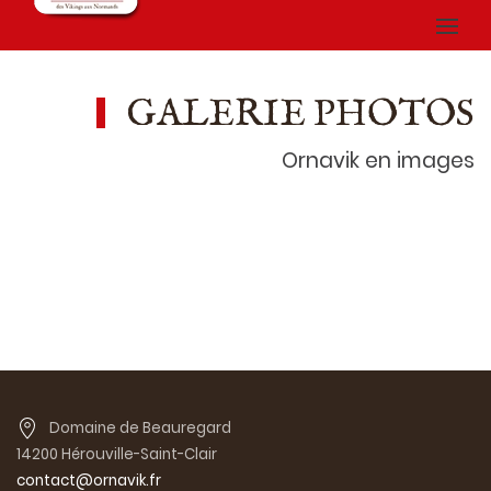
GALERIE PHOTOS
Ornavik en images
Domaine de Beauregard
14200 Hérouville-Saint-Clair
contact@ornavik.fr