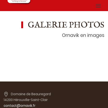
GALERIE PHOTOS
Ornavik en images
Domaine de Beauregard
14200 Hérouville-Saint-Clair
contact@ornavik.fr