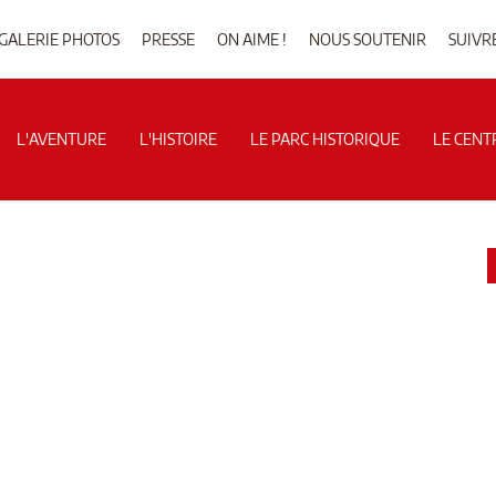
GALERIE PHOTOS
PRESSE
ON AIME !
NOUS SOUTENIR
SUIVR
L'AVENTURE
L'HISTOIRE
LE PARC HISTORIQUE
LE CENT