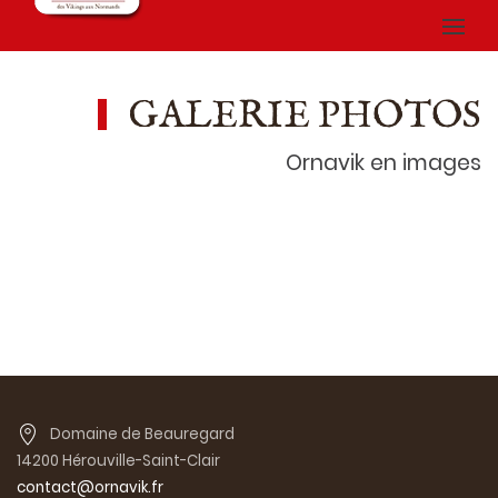
GALERIE PHOTOS
Ornavik en images
Domaine de Beauregard
14200 Hérouville-Saint-Clair
contact@ornavik.fr