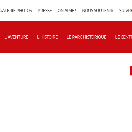
GALERIE PHOTOS
PRESSE
ON AIME !
NOUS SOUTENIR
SUIVR
L'AVENTURE
L'HISTOIRE
LE PARC HISTORIQUE
LE CENT