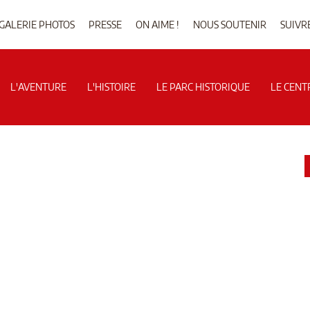
GALERIE PHOTOS
PRESSE
ON AIME !
NOUS SOUTENIR
SUIVR
L'AVENTURE
L'HISTOIRE
LE PARC HISTORIQUE
LE CENT