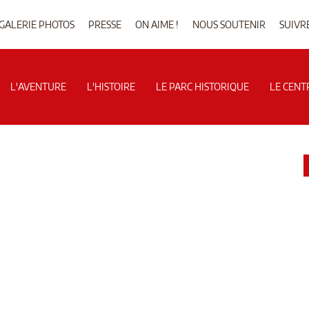
GALERIE PHOTOS
PRESSE
ON AIME !
NOUS SOUTENIR
SUIVR
L'AVENTURE
L'HISTOIRE
LE PARC HISTORIQUE
LE CENT