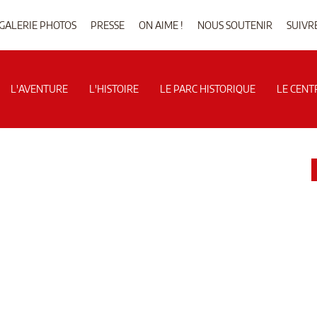
GALERIE PHOTOS
PRESSE
ON AIME !
NOUS SOUTENIR
SUIVR
L'AVENTURE
L'HISTOIRE
LE PARC HISTORIQUE
LE CENT