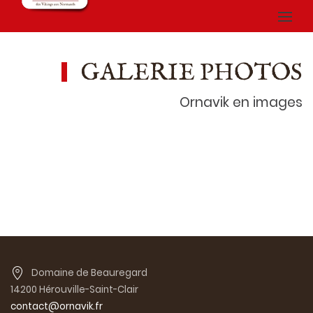
GALERIE PHOTOS
Ornavik en images
Domaine de Beauregard
14200 Hérouville-Saint-Clair
contact@ornavik.fr