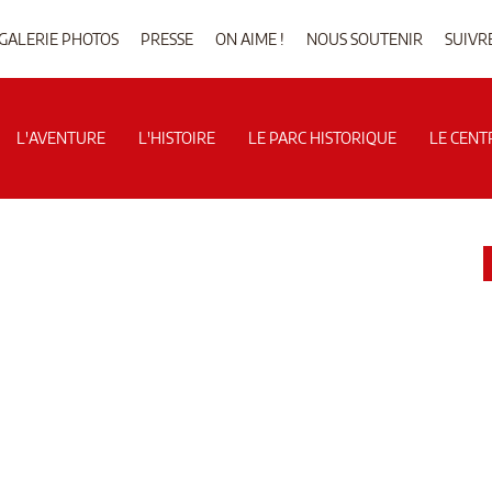
GALERIE PHOTOS
PRESSE
ON AIME !
NOUS SOUTENIR
SUIVR
L'AVENTURE
L'HISTOIRE
LE PARC HISTORIQUE
LE CENT