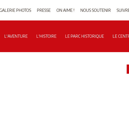
GALERIE PHOTOS
PRESSE
ON AIME !
NOUS SOUTENIR
SUIVR
L'AVENTURE
L'HISTOIRE
LE PARC HISTORIQUE
LE CENT