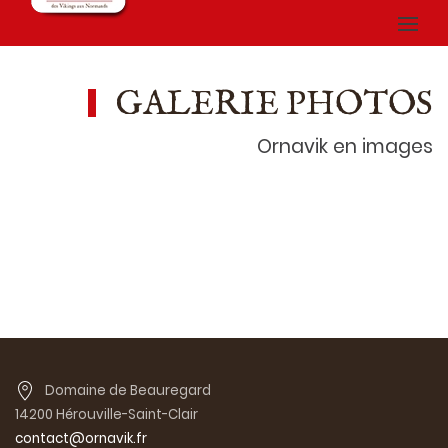
GALERIE PHOTOS
Ornavik en images
Domaine de Beauregard
14200 Hérouville-Saint-Clair
contact@ornavik.fr