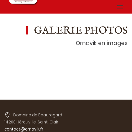
GALERIE PHOTOS
Ornavik en images
Domaine de Beauregard
14200 Hérouville-Saint-Clair
contact@ornavik.fr