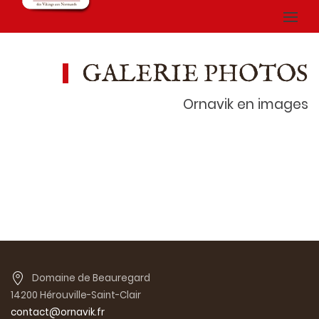
GALERIE PHOTOS
Ornavik en images
Domaine de Beauregard
14200 Hérouville-Saint-Clair
contact@ornavik.fr