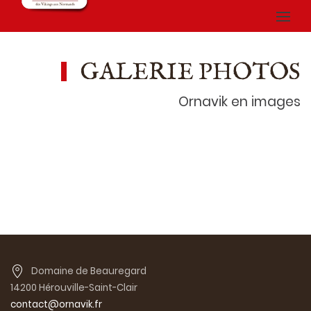
GALERIE PHOTOS
Ornavik en images
Domaine de Beauregard
14200 Hérouville-Saint-Clair
contact@ornavik.fr