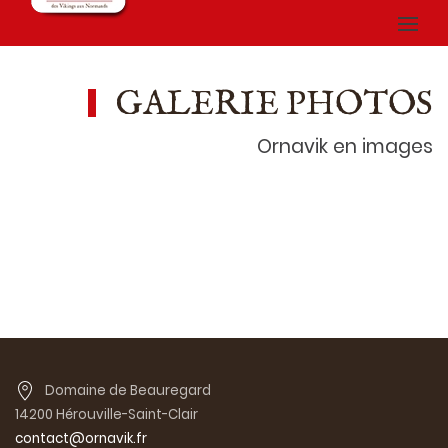
GALERIE PHOTOS
Ornavik en images
Domaine de Beauregard
14200 Hérouville-Saint-Clair
contact@ornavik.fr