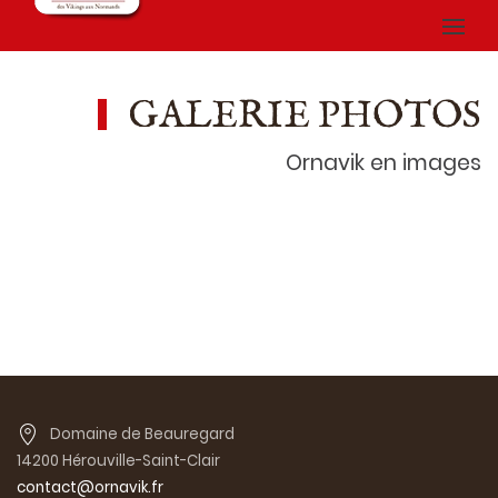
GALERIE PHOTOS
Ornavik en images
Domaine de Beauregard
14200 Hérouville-Saint-Clair
contact@ornavik.fr