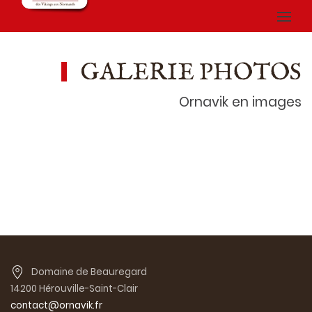
GALERIE PHOTOS
Ornavik en images
Domaine de Beauregard
14200 Hérouville-Saint-Clair
contact@ornavik.fr