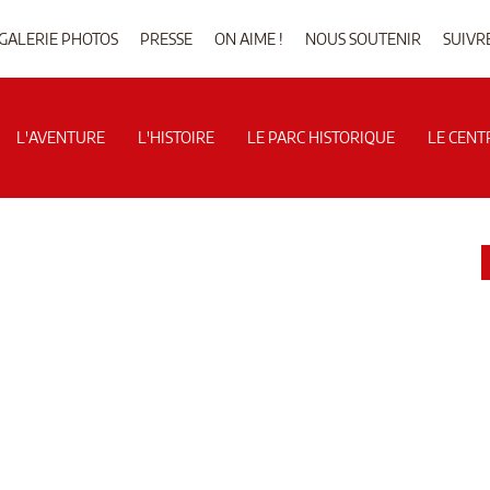
GALERIE PHOTOS
PRESSE
ON AIME !
NOUS SOUTENIR
SUIVR
L'AVENTURE
L'HISTOIRE
LE PARC HISTORIQUE
LE CENT