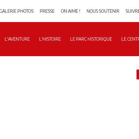
GALERIE PHOTOS
PRESSE
ON AIME !
NOUS SOUTENIR
SUIVR
L'AVENTURE
L'HISTOIRE
LE PARC HISTORIQUE
LE CENT