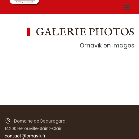
GALERIE PHOTOS
Ornavik en images
Domaine de Beauregard
14200 Hérouville-Saint-Clair
contact@ornavik.fr