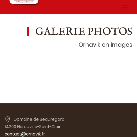
GALERIE PHOTOS
Ornavik en images
Domaine de Beauregard
14200 Hérouville-Saint-Clair
contact@ornavik.fr