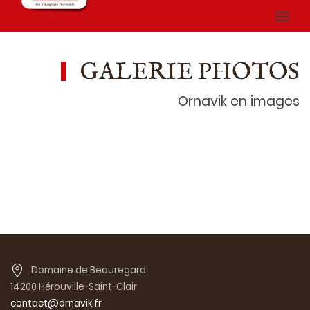
GALERIE PHOTOS
Ornavik en images
Domaine de Beauregard
14200 Hérouville-Saint-Clair
contact@ornavik.fr