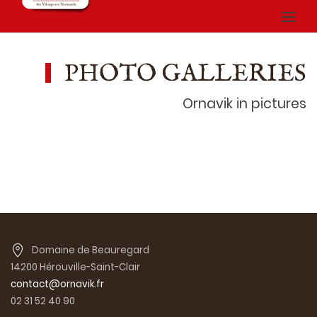
PHOTO GALLERIES
Ornavik in pictures
Domaine de Beauregard
14200 Hérouville-Saint-Clair
contact@ornavik.fr
02 31 52 40 90