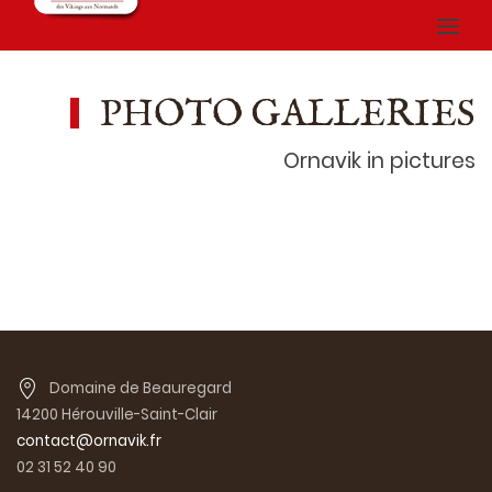
PHOTO GALLERIES
Ornavik in pictures
Domaine de Beauregard
14200 Hérouville-Saint-Clair
contact@ornavik.fr
02 31 52 40 90