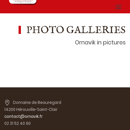
PHOTO GALLERIES
Ornavik in pictures
Domaine de Beauregard
14200 Hérouville-Saint-Clair
contact@ornavik.fr
02 31 52 40 90