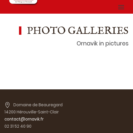
PHOTO GALLERIES
Ornavik in pictures
Domaine de Beauregard
14200 Hérouville-Saint-Clair
contact@ornavik.fr
02 31 52 40 90