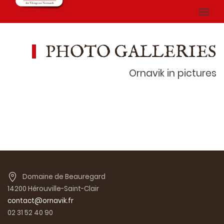
PHOTO GALLERIES
Ornavik in pictures
Domaine de Beauregard
14200 Hérouville-Saint-Clair
contact@ornavik.fr
02 31 52 40 90