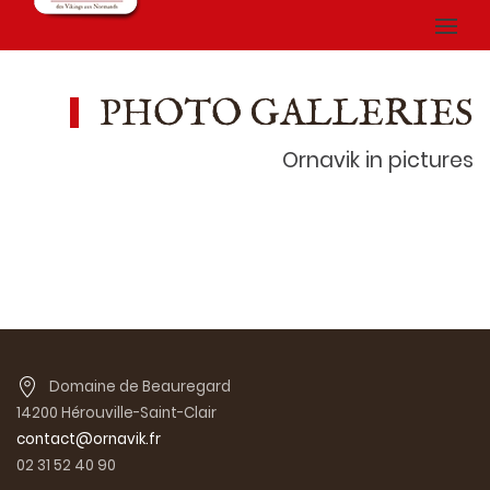
PHOTO GALLERIES
Ornavik in pictures
Domaine de Beauregard
14200 Hérouville-Saint-Clair
contact@ornavik.fr
02 31 52 40 90