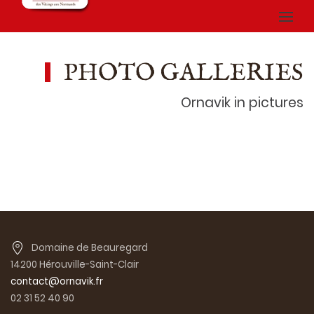
PHOTO GALLERIES
Ornavik in pictures
Domaine de Beauregard
14200 Hérouville-Saint-Clair
contact@ornavik.fr
02 31 52 40 90