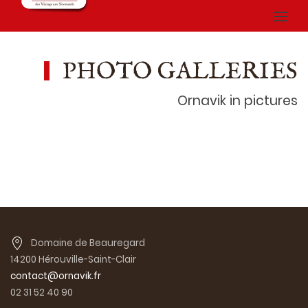
PHOTO GALLERIES
Ornavik in pictures
Domaine de Beauregard
14200 Hérouville-Saint-Clair
contact@ornavik.fr
02 31 52 40 90