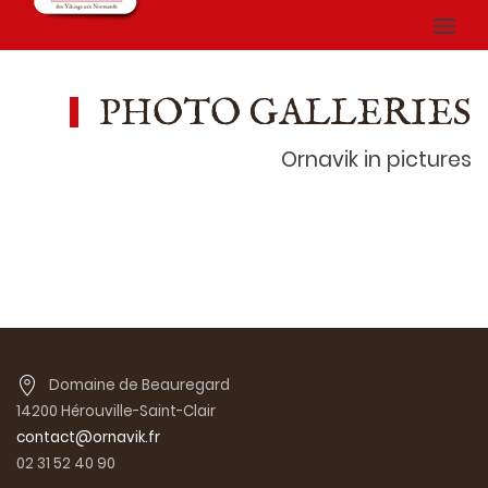
PHOTO GALLERIES
Ornavik in pictures
Domaine de Beauregard
14200 Hérouville-Saint-Clair
contact@ornavik.fr
02 31 52 40 90