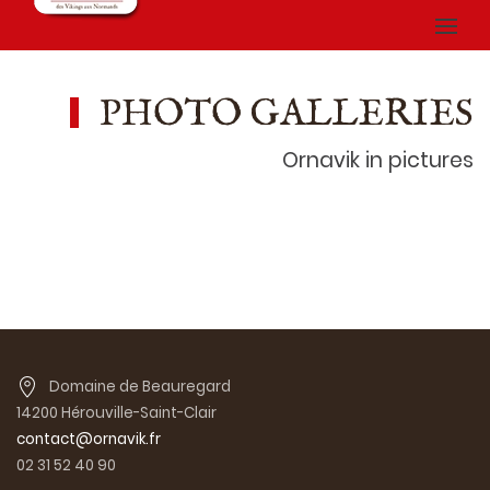
PHOTO GALLERIES
Ornavik in pictures
Domaine de Beauregard
14200 Hérouville-Saint-Clair
contact@ornavik.fr
02 31 52 40 90