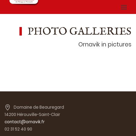
PHOTO GALLERIES
Ornavik in pictures
Domaine de Beauregard
14200 Hérouville-Saint-Clair
contact@ornavik.fr
02 31 52 40 90