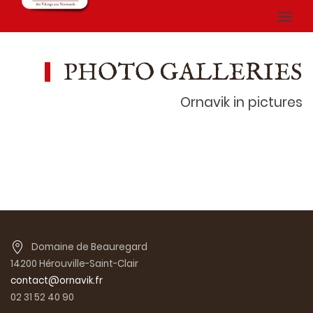
PHOTO GALLERIES
Ornavik in pictures
Domaine de Beauregard
14200 Hérouville-Saint-Clair
contact@ornavik.fr
02 31 52 40 90