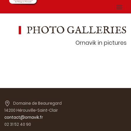
PHOTO GALLERIES
Ornavik in pictures
Domaine de Beauregard
14200 Hérouville-Saint-Clair
contact@ornavik.fr
02 31 52 40 90