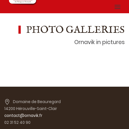
PHOTO GALLERIES
Ornavik in pictures
Domaine de Beauregard
14200 Hérouville-Saint-Clair
contact@ornavik.fr
02 31 52 40 90